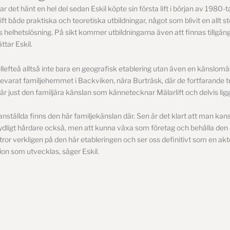
r det hänt en hel del sedan Eskil köpte sin första lift i början av 1980-t
ift både praktiska och teoretiska utbildningar, något som blivit en allt st
elhetslösning. På sikt kommer utbildningarna även att finnas tillgängl
ttar Eskil.
ellefteå alltså inte bara en geografisk etablering utan även en känslom
evarat familjehemmet i Backviken, nära Burträsk, där de fortfarande tr
t är just den familjära känslan som kännetecknar Mälarlift och delvis ligge
 anställda finns den här familjekänslan där. Sen är det klart att man ka
dligt hårdare också, men att kunna växa som företag och behålla den 
 tror verkligen på den här etableringen och ser oss definitivt som en aktö
on som utvecklas, säger Eskil.