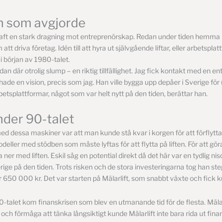
 som avgjorde
 haft en stark dragning mot entreprenörskap. Redan under tiden hemma
t driva företag. Idén till att hyra ut självgående liftar, eller arbetsplat
 i början av 1980-talet.
an där otrolig slump – en riktig tillfällighet. Jag fick kontakt med en en
de en vision, precis som jag. Han ville bygga upp depåer i Sverige för
etsplattformar, något som var helt nytt på den tiden, berättar han.
nder 90-talet
ed dessa maskiner var att man kunde stå kvar i korgen för att förflytta si
odeller med stödben som måste lyftas för att flytta på liften. För att gö
 ner med liften. Eskil såg en potential direkt då det här var en tydlig n
erige på den tiden. Trots risken och de stora investeringarna tog han st
 för 650 000 kr. Det var starten på Mälarlift, som snabbt växte och fick 
0-talet kom finanskrisen som blev en utmanande tid för de flesta. Mälar
 och förmåga att tänka långsiktigt kunde Mälarlift inte bara rida ut fina