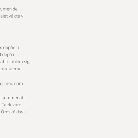
er, men de
alet växte vi
s depåer i
 depå i
att etablera sig
emtrakterna.
nd, med nära
om kommer att
. Tack vare
, Örnsköldsvik