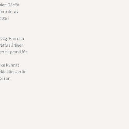
alet. Därför
örre del av
iga i
ässig. Han och
äffas årligen
r till grund för
nske kunnat
där känslan är
r i en