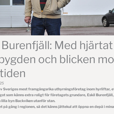
 Burenfjäll: Med hjärtat 
ygden och blicken mo
tiden
025
 av Sveriges mest framgångsrika uthyrningsföretag inom hyrliftar, et
got som känns extra roligt för företagets grundare, Eskil Burenfjäll,
n lilla byn Backviken utanför stan.
t på gång i regionen, så det känns jättekul att öppna en depå i min