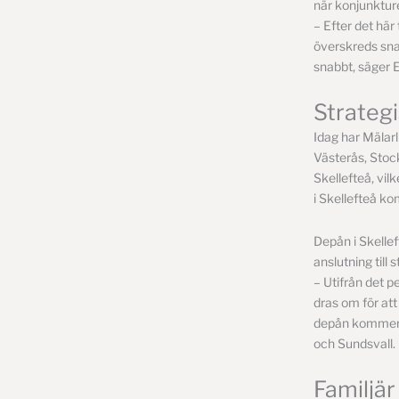
när konjunkturen
– Efter det här
överskreds sna
snabbt, säger E
Strategi
Idag har Mälarl
Västerås, Stoc
Skellefteå, vil
i Skellefteå ko
Depån i Skellef
anslutning til
– Utifrån det 
dras om för at
depån kommer v
och Sundsvall.
Familjär