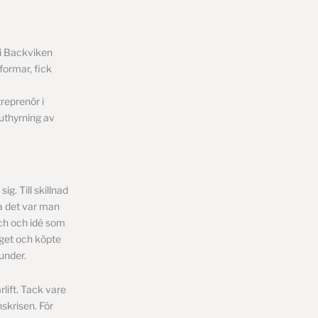
 i Backviken
tformar, fick
treprenör i
 uthyrning av
g. Till skillnad
ra det var man
isch och idé som
eget och köpte
kunder.
lift. Tack vare
nskrisen. För