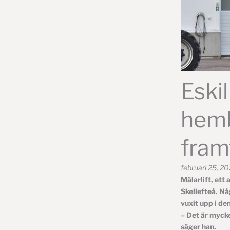
Eskil
hemb
fram
februari 25, 2
Mälarlift, ett
Skellefteå. Nå
vuxit upp i de
– Det är mycke
säger han.