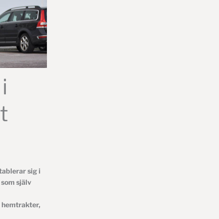
i
t
ablerar sig i
 som själv
a hemtrakter,