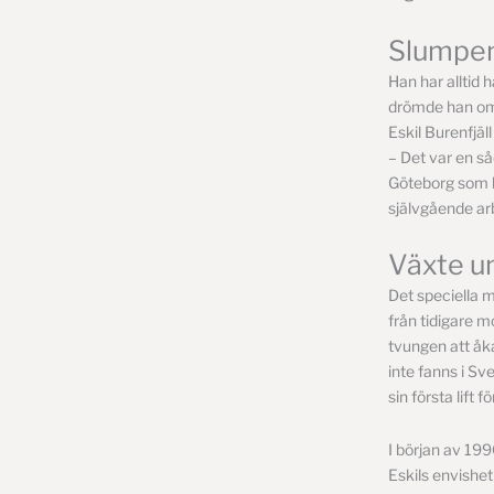
Slumpen
Han har alltid
drömde han om at
Eskil Burenfjäll
– Det var en såd
Göteborg som ha
självgående arb
Växte u
Det speciella m
från tidigare m
tvungen att åka
inte fanns i Sv
sin första lift
I början av 199
Eskils envishet