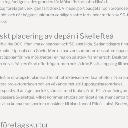
 tog fart igen lades grunden för Mälarlifts fortsatta tillväxt.
 tog företaget verkligen fart direkt. Vi hade gjort budgetar och prognos
bbt, och när högkonjunkturen verkligen satte fart under mitten av 90-t
skil.
skt placering av depån i Skellefteå
ift cirka 800 liftar i maskinparken och 50 anställda. Sedan tidigare finn
kholm, Uppsala och Gävle. Men nu har verksamheten dessutom öppnat
ket öppnar för nya möjligheter i en region på stark frammarsch. Beslutet 
m delvis från en ökad efterfrågan, men också från Eskils koppling till h
teå är strategiskt placerad för att effektivisera verksamheten i Norrla
l stora projektområden och en växande industri i upptagningsområdet.
perspektivet är läget perfekt, särskilt med tanke på att E4 så småning
t passera Skellefteå, vilket kommer att göra området ännu mer centralt
i nu kunna transportera maskiner till bland annat Piteå, Luleå, Boden
 företagskultur