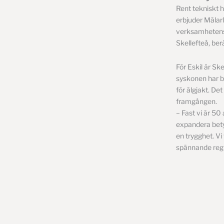
Rent tekniskt ha
erbjuder Mälarl
verksamhetens h
Skellefteå, berä
För Eskil är Sk
syskonen har b
för älgjakt. De
framgången.
– Fast vi är 50
expandera bety
en trygghet. Vi
spännande regi