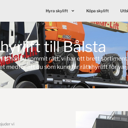
Hyra skylift
Köpa skylift
Utb
yrlift till Bålsta
lift
har du kommit rätt, vi har ett brett sortiment a
ket medför att du som kund får rätt hyrlift för var
bjuder vi