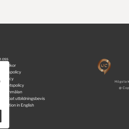
 oss
esvillkor
litetspolicy
jöpolicy
a
Högsta k
egritetspolicy
@ Cop
adeanmälan
ttappat utbildningsbevis
ormation in English