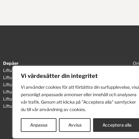
Depåer
Om
Liftuthyrning - Västerås
Hyr
Vi värdesätter din integritet
Liftuthyrning - Stockholm Söder
Kva
Liftuthyrning - Stockholm Norr
Mil
Vi använder cookies för att förbättra din surfupplevelse, vis
Liftuthyrning - Uppsala
Int
personligt anpassade annonser eller innehåll och analysera
Liftuthyrning - Gävle
Sk
vår trafik. Genom att klicka på "Acceptera alla" samtycker
Liftuthyrning - Skellefteå
Bor
du till vår användning av cookies.
Inf
Anpassa
Avvisa
Acceptera alla