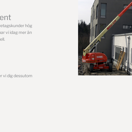
ment
företagskunder hög
 har vi idag mer än
ll.
er vi dig dessutom