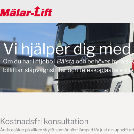
Hoppa
till
innehåll
Vi hjälper dig med h
Om du har liftjobb i
Bålsta
och behöver
hyra sky
billiftar, släpvagnsliftar och teleskoplastare vil
Kostnadsfri konsultation
Är du osäker på vilken skylift som är bäst lämpad för just din uppgift er