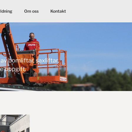
ildning
Om oss
Kontakt
v bomliftar, saxliftar,
je uppgift.