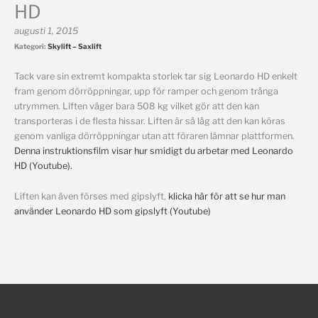
HD
augusti 1, 2015
Kategori:
Skylift – Saxlift
Tack vare sin extremt kompakta storlek tar sig Leonardo HD enkelt
fram genom dörröppningar, upp för ramper och genom trånga
utrymmen. Liften väger bara 508 kg vilket gör att den kan
transporteras i de flesta hissar. Liften är så låg att den kan köras
genom vanliga dörröppningar utan att föraren lämnar plattformen.
Denna instruktionsfilm visar hur smidigt du arbetar med Leonardo
HD (Youtube).
Liften kan även förses med gipslyft,
klicka här för att se hur man
använder Leonardo HD som gipslyft (Youtube)