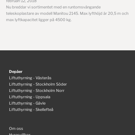
februari 12, 2018
Nu breddar vi sortimentet med en runtomsvängande
teleskoplastare av modell Manitou 2145. Max lyfthöjd är 20,5 m och
max lyftkapacitet ligger på 4500 kg.
Depåer
Liftuthyrning - Västerås
Liftuthyrning - Stockholm Söder
Liftuthyrning - Stockholm Norr
Liftuthyrning - Uppsala
Liftuthyrning - Gävle
Liftuthyrning - Skellefteå
Om oss
Hyresvillkor