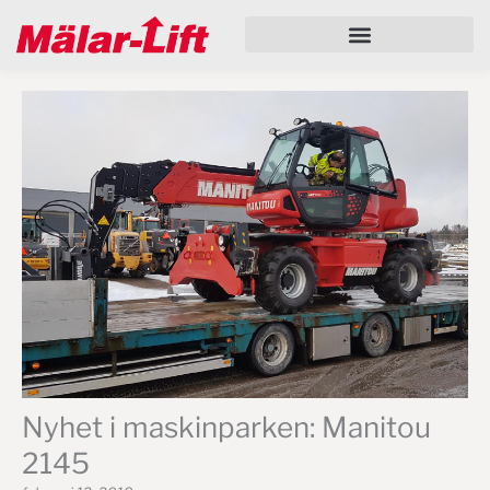
Hoppa
till
innehåll
Nyhet i maskinparken: Manitou
2145