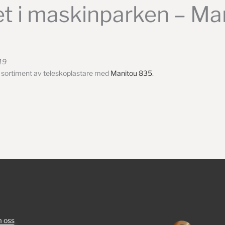
t i maskinparken – Ma
019
t sortiment av teleskoplastare med
Manitou 835
.
 oss