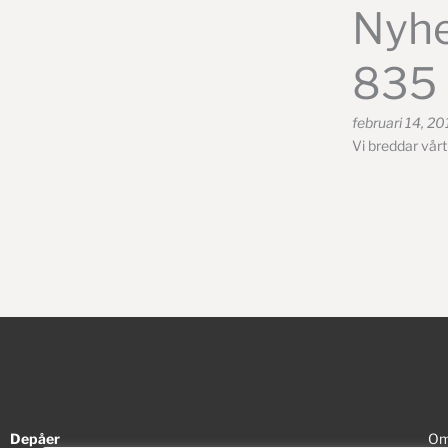
Nyhe
835
februari 14, 2
Vi breddar vår
Depåer
Om