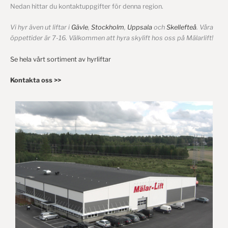
Nedan hittar du kontaktuppgifter för denna region.
Vi hyr även ut liftar i
Gävle
,
Stockholm
,
Uppsala
och
Skellefteå
. Våra
öppettider är 7-16. Välkommen att hyra skylift hos oss på Mälarlift!
Se hela vårt sortiment av hyrliftar
Kontakta oss >>