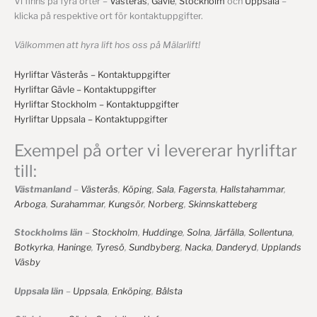
Vi finns på fyra orter –
Västerås
,
Gävle
,
Stockholm
och
Uppsala
–
klicka på respektive ort för kontaktuppgifter.
Välkommen att hyra lift hos oss på Mälarlift!
Hyrliftar Västerås – Kontaktuppgifter
Hyrliftar Gävle – Kontaktuppgifter
Hyrliftar Stockholm – Kontaktuppgifter
Hyrliftar Uppsala – Kontaktuppgifter
Exempel på orter vi levererar hyrliftar
till:
Västmanland
–
Västerås
,
Köping
,
Sala
,
Fagersta
,
Hallstahammar
,
Arboga
,
Surahammar
,
Kungsör
,
Norberg
,
Skinnskatteberg
Stockholms län
–
Stockholm
,
Huddinge
,
Solna
,
Järfälla
,
Sollentuna
,
Botkyrka
,
Haninge
,
Tyresö
,
Sundbyberg
,
Nacka
,
Danderyd
,
Upplands
Väsby
Uppsala län
–
Uppsala
,
Enköping
,
Bålsta