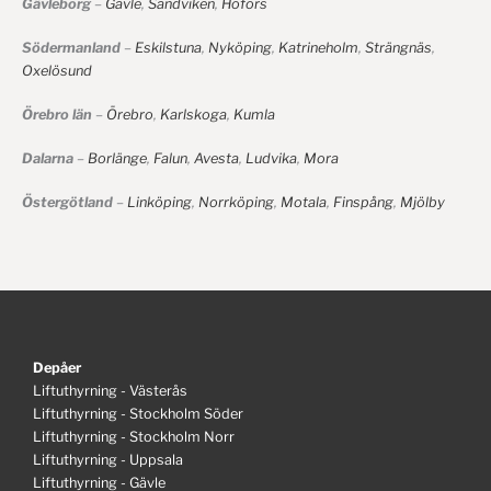
Gävleborg
–
Gävle
,
Sandviken
,
Hofors
Södermanland
–
Eskilstuna
,
Nyköping
,
Katrineholm
,
Strängnäs
,
Oxelösund
Örebro län
–
Örebro
,
Karlskoga
,
Kumla
Dalarna
–
Borlänge
,
Falun
,
Avesta
,
Ludvika
,
Mora
Östergötland
–
Linköping
,
Norrköping
,
Motala
,
Finspång
,
Mjölby
Depåer
Liftuthyrning - Västerås
Liftuthyrning - Stockholm Söder
Liftuthyrning - Stockholm Norr
Liftuthyrning - Uppsala
Liftuthyrning - Gävle